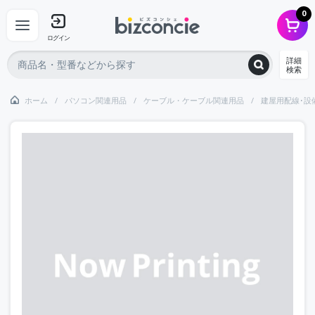
0
ログイン
詳細
検索
ホーム
パソコン関連用品
ケーブル・ケーブル関連用品
建屋用配線･設