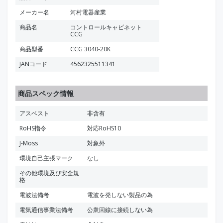
メーカー名
河村電器産業
商品名
コントロールキャビネット
CCG
商品型番
CCG 3040-20K
JANコード
4562325511341
商品スペック情報
アスベスト
非含有
RoHS指令
対応RoHS10
J-Moss
対象外
環境自己主張マーク
なし
その他環境及び安全規
格
電波法備考
電波を発しない製品の為
電気通信事業法備考
公衆回線に接続しない為