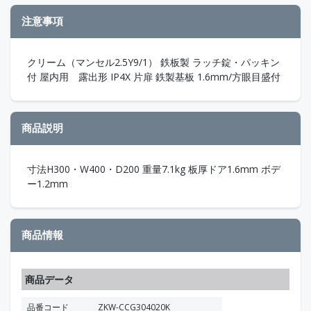
注意事項
クリーム（マンセル2.5Y9/1） 鉄板製 ラッチ錠・パッキン
付 屋内用 露出形 IP4X 片扉 鉄製基板 1.6mm/方眼目盛付
商品説明
寸法H300・W400・D200 重量7.1kg 板厚ドア1.6mm ボデ
ー1.2mm
商品情報
商品データ
品番コード
ZKW-CCG304020K