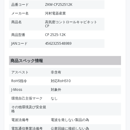
品番コード
ZKW-CP252512K
メーカー名
河村電器産業
商品名
高気密コントロールキャビネット
CP
商品型番
CP 2525-12K
JANコード
4562325548989
商品スペック情報
アスベスト
非含有
RoHS指令
対応RoHS10
J-Moss
対象外
環境自己主張マーク
なし
その他環境及び安全規
格
電波法備考
電波を発しない製品の為
電気通信事業法備考
公衆回線に接続しない為