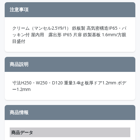
注意事項
クリーム（マンセル2.5Y9/1） 鉄板製 高気密構造IP65・パ
ッキン付 屋内用 露出形 IP65 片扉 鉄製基板 1.6mm/方眼
目盛付
商品説明
寸法H250・W250・D120 重量3.4kg 板厚ドア1.2mm ボデ
ー1.2mm
商品情報
商品データ