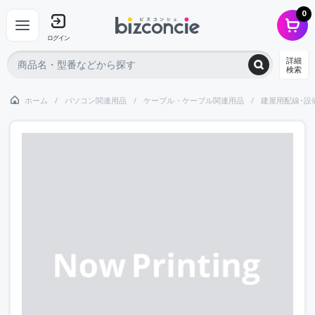
0
ログイン
詳細
検索
ホーム
パソコン関連用品
ケーブル・ケーブル関連用品
建屋用配線･設