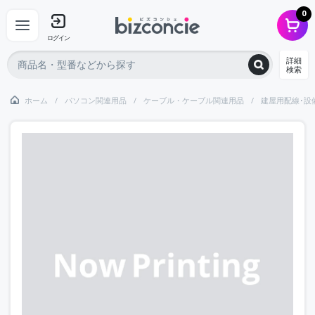
0
ログイン
詳細
検索
ホーム
パソコン関連用品
ケーブル・ケーブル関連用品
建屋用配線･設