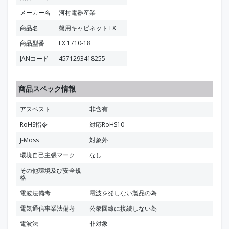
メーカー名
河村電器産業
商品名
盤用キャビネット FX
商品型番
FX 1710-18
JANコード
4571293418255
商品スペック情報
アスベスト
非含有
RoHS指令
対応RoHS10
J-Moss
対象外
環境自己主張マーク
なし
その他環境及び安全規
格
電波法備考
電波を発しない製品の為
電気通信事業法備考
公衆回線に接続しない為
電波法
非対象