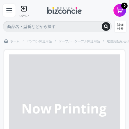
0
ログイン
詳細
検索
ホーム
パソコン関連用品
ケーブル・ケーブル関連用品
建屋用配線･設