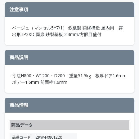
注意事項
ベージュ（マンセル5Y7/1） 鉄板製 額縁構造 屋内用 露
出形 IP2XD 両扉 鉄製基板 2.3mm/方眼目盛付
商品説明
寸法H800・W1200・D200 重量51.5kg 板厚ドア1.6mm
ボデー1.6mm 前面枠1.6mm
商品情報
商品データ
品番コード
ZKW-FX801220