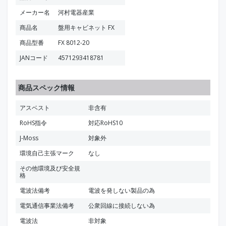
メーカー名
河村電器産業
商品名
盤用キャビネット FX
商品型番
FX 8012-20
JANコード
4571293418781
商品スペック情報
アスベスト
非含有
RoHS指令
対応RoHS10
J-Moss
対象外
環境自己主張マーク
なし
その他環境及び安全規
格
電波法備考
電波を発しない製品の為
電気通信事業法備考
公衆回線に接続しない為
電波法
非対象