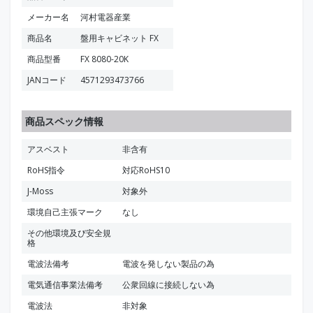
メーカー名
河村電器産業
商品名
盤用キャビネット FX
商品型番
FX 8080-20K
JANコード
4571293473766
商品スペック情報
アスベスト
非含有
RoHS指令
対応RoHS10
J-Moss
対象外
環境自己主張マーク
なし
その他環境及び安全規
格
電波法備考
電波を発しない製品の為
電気通信事業法備考
公衆回線に接続しない為
電波法
非対象