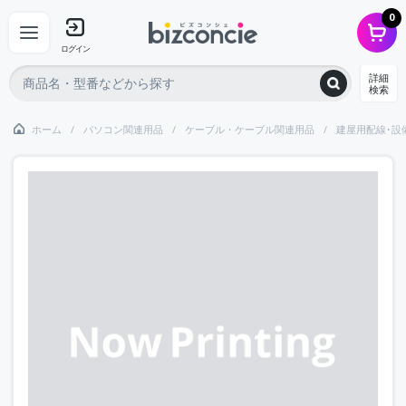
0
ログイン
詳細
検索
ホーム
パソコン関連用品
ケーブル・ケーブル関連用品
建屋用配線･設