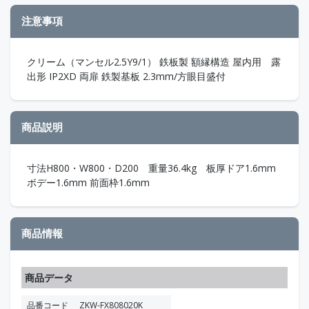
注意事項
クリーム（マンセル2.5Y9/1） 鉄板製 額縁構造 屋内用 露
出形 IP2XD 両扉 鉄製基板 2.3mm/方眼目盛付
商品説明
寸法H800・W800・D200 重量36.4kg 板厚ドア1.6mm
ボデー1.6mm 前面枠1.6mm
商品情報
商品データ
品番コード
ZKW-FX808020K