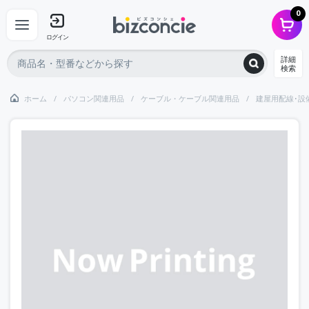
0
ログイン
詳細
検索
ホーム
パソコン関連用品
ケーブル・ケーブル関連用品
建屋用配線･設