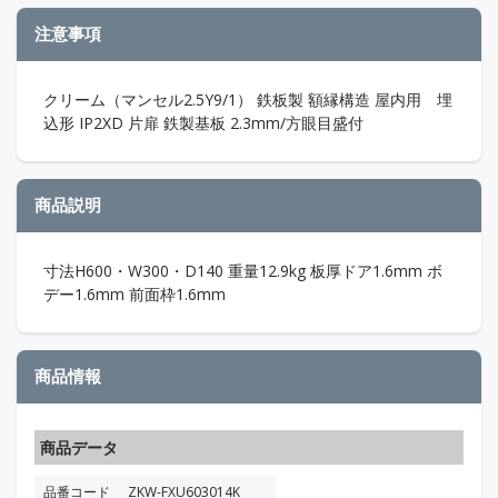
注意事項
クリーム（マンセル2.5Y9/1） 鉄板製 額縁構造 屋内用 埋
込形 IP2XD 片扉 鉄製基板 2.3mm/方眼目盛付
商品説明
寸法H600・W300・D140 重量12.9kg 板厚ドア1.6mm ボ
デー1.6mm 前面枠1.6mm
商品情報
商品データ
品番コード
ZKW-FXU603014K