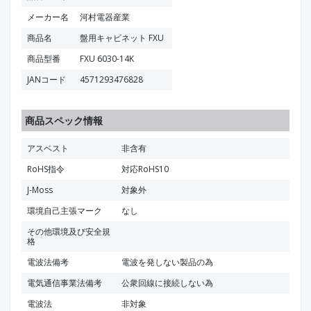
メーカー名
河村電器産業
商品名
盤用キャビネット FXU
商品型番
FXU 6030-14K
JANコード
4571293476828
商品スペック情報
アスベスト
非含有
RoHS指令
対応RoHS10
J-Moss
対象外
環境自己主張マーク
なし
その他環境及び安全規
格
電波法備考
電波を発しない製品の為
電気通信事業法備考
公衆回線に接続しない為
電波法
非対象