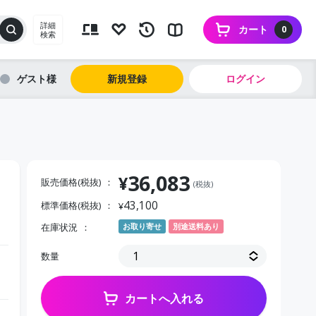
詳細
カート
0
検索
ゲスト
新規登録
ログイン
36,083
¥
販売価格(税抜)
(税抜)
43,100
標準価格(税抜)
¥
在庫状況
お取り寄せ
別途送料あり
数量
カートへ入れる