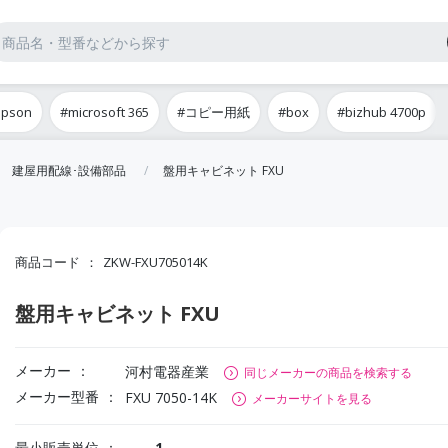
epson
#microsoft 365
#コピー用紙
#box
#bizhub 4700p
建屋用配線･設備部品
盤用キャビネット FXU
商品コード
ZKW-FXU705014K
盤用キャビネット FXU
メーカー
河村電器産業
同じメーカーの商品を検索する
メーカー型番
FXU 7050-14K
メーカーサイトを見る
最小販売単位
1