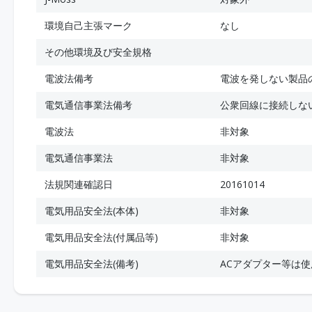
環境自己主張マーク
なし
その他環境及び安全規格
電波法備考
電波を発しない製品
電気通信事業法備考
公衆回線に接続しな
電波法
非対象
電気通信事業法
非対象
法規関連確認日
20161014
電気用品安全法(本体)
非対象
電気用品安全法(付属品等)
非対象
電気用品安全法(備考)
ACアダプター等は