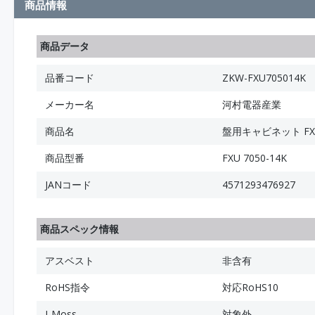
商品情報
商品データ
品番コード
ZKW-FXU705014K
メーカー名
河村電器産業
商品名
盤用キャビネット FX
商品型番
FXU 7050-14K
JANコード
4571293476927
商品スペック情報
アスベスト
非含有
RoHS指令
対応RoHS10
J-Moss
対象外