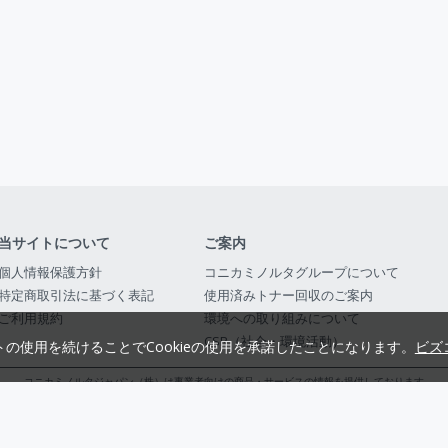
当サイトについて
ご案内
個人情報保護方針
コニカミノルタグループについて
特定商取引法に基づく表記
使用済みトナー回収のご案内
ご利用規約
環境への取り組みについて
CSR（社会・環境活動）
トの使用を続けることでCookieの使用を承諾したことになります。
ビズ
コニカミノルタジャパン（株）は事業者向けの商品・サービスの情報を提供しております
コニカミノルタジャパン株式会社／東京都公安委員会 古物商許可証番号 第3010916054482
© 2014-
2026
KONICA MINOLTA JAPAN, INC.