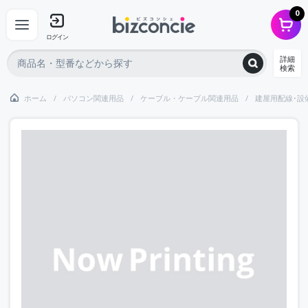
0
ログイン
詳細
検索
ホーム
パソコン関連用品
ケーブル・ケーブル関連用品
建屋用配線･設