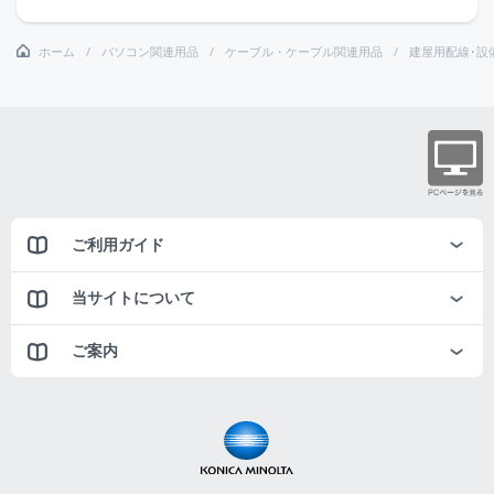
ホーム
パソコン関連用品
ケーブル・ケーブル関連用品
建屋用配線･設
ご利用ガイド
当サイトについて
ご案内