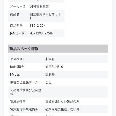
メーカー名
河村電器産業
商品名
自立盤用キャビネット
J
商品型番
J 1912-25K
JANコード
4571293494587
商品スペック情報
アスベスト
非含有
RoHS指令
対応RoHS10
J-Moss
対象外
環境自己主張マーク
なし
その他環境及び安全規
格
電波法備考
電波を発しない製品の為
電気通信事業法備考
公衆回線に接続しない為