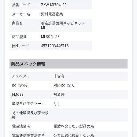
品番コード
ZKW-MI304L2P
メーカー名
河村電器産業
商品名
引込計器盤用キャビネット
MI
商品型番
MI 304L-2P
JANコード
4571293446715
商品スペック情報
アスベスト
非含有
RoHS指令
対応RoHS10
J-Moss
対象外
環境自己主張マーク
なし
その他環境及び安全規
格
電波法備考
電波を発しない製品の為
電気通信事業法備考
公衆回線に接続しない為