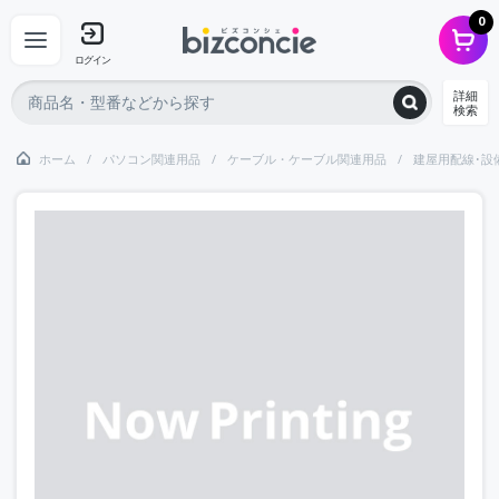
0
ログイン
詳細
検索
ホーム
パソコン関連用品
ケーブル・ケーブル関連用品
建屋用配線･設