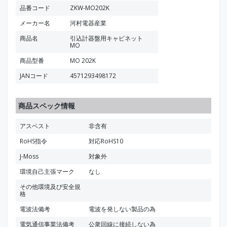
品番コード
ZKW-MO202K
メーカー名
河村電器産業
商品名
引込計器盤用キャビネット
MO
商品型番
MO 202K
JANコード
4571293498172
商品スペック情報
アスベスト
非含有
RoHS指令
対応RoHS10
J-Moss
対象外
環境自己主張マーク
なし
その他環境及び安全規
格
電波法備考
電波を発しない製品の為
電気通信事業法備考
公衆回線に接続しない為