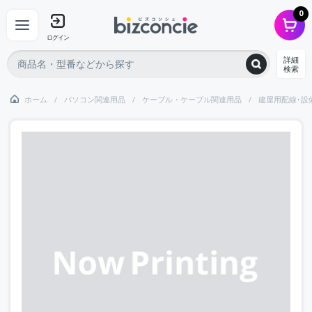
0
ログイン
詳細
検索
ホーム
パソコン関連用品
ケーブル・ケーブル関連用品
建屋用配線･設