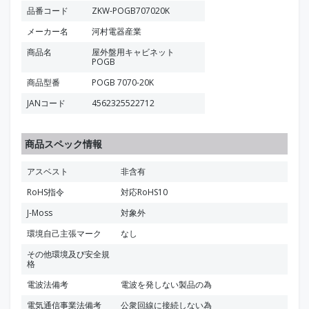
品番コード
ZKW-POGB707020K
メーカー名
河村電器産業
商品名
屋外盤用キャビネット
POGB
商品型番
POGB 7070-20K
JANコード
4562325522712
商品スペック情報
アスベスト
非含有
RoHS指令
対応RoHS10
J-Moss
対象外
環境自己主張マーク
なし
その他環境及び安全規
格
電波法備考
電波を発しない製品の為
電気通信事業法備考
公衆回線に接続しない為