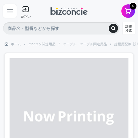
0
ログイン
詳細
検索
ホーム
パソコン関連用品
ケーブル・ケーブル関連用品
建屋用配線･設