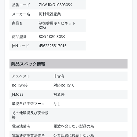
品番コード
ZKW-RXG108030SK
メーカー名
河村電器産業
商品名
制御盤用キャビネット
RXG
商品型番
RXG 1080-30SK
JANコード
4562325517015
商品スペック情報
アスベスト
非含有
RoHS指令
対応RoHS10
J-Moss
対象外
環境自己主張マーク
なし
その他環境及び安全規
格
電波法備考
電波を発しない製品の為
電気通信事業法備考
公衆回線に接続しない為