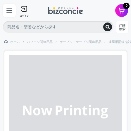
0
ログイン
詳細
検索
ホーム
パソコン関連用品
ケーブル・ケーブル関連用品
建屋用配線･設