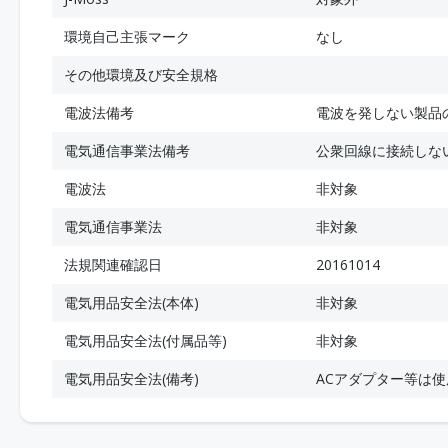
環境自己主張マーク
なし
その他環境及び安全規格
電波法備考
電波を発しない製品
電気通信事業法備考
公衆回線に接続しな
電波法
非対象
電気通信事業法
非対象
法規関連確認日
20161014
電気用品安全法(本体)
非対象
電気用品安全法(付属品等)
非対象
電気用品安全法(備考)
ACアダプター等は