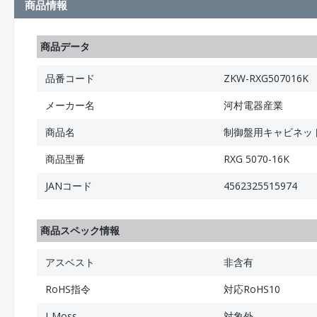
商品情報
商品データ
品番コード
ZKW-RXG507016K
メーカー名
河村電器産業
商品名
制御盤用キャビネット
商品型番
RXG 5070-16K
JANコード
4562325515974
商品スペック情報
アスベスト
非含有
RoHS指令
対応RoHS10
J-Moss
対象外