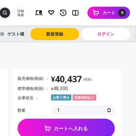
詳細
カート
0
検索
ゲスト
新規登録
ログイン
40,437
¥
販売価格(税抜)
(税抜)
48,300
標準価格(税抜)
¥
在庫状況
お取り寄せ
別途送料あり
数量
カートへ入れる