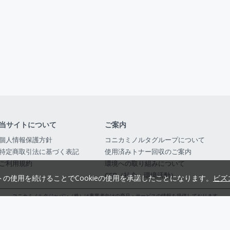
当サイトについて
ご案内
個人情報保護方針
コニカミノルタグループについて
特定商取引法に基づく表記
使用済みトナー回収のご案内
ご利用規約
環境への取り組みについて
CSR（社会・環境活動）
トの使用を続けることでCookieの使用を承諾したことになります。
ビズ
コニカミノルタジャパン（株）は事業者向けの商品・サービスの情報を提供しております
コニカミノルタジャパン株式会社／東京都公安委員会 古物商許可証番号 第3010916054482
© 2014-
2026
KONICA MINOLTA JAPAN, INC.