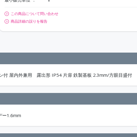
この商品について問い合わせ
商品詳細の誤りを報告
付 屋内外兼用 露出形 IP54 片扉 鉄製基板 2.3mm/方眼目盛付
デー1.6mm