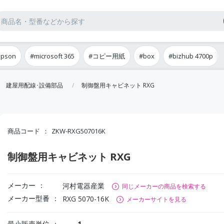
epson
#microsoft 365
#コピー用紙
#box
#bizhub 4700p
建屋用配線･設備部品
制御盤用キャビネット RXG
商品コード
ZKW-RXG507016K
制御盤用キャビネット RXG
メーカー
河村電器産業
同じメーカーの商品を検索する
メーカー型番
RXG 5070-16K
メーカーサイトを見る
最小販売単位
1