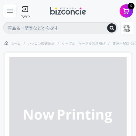
0
ログイン
詳細
検索
ホーム
パソコン関連用品
ケーブル・ケーブル関連用品
建屋用配線･設