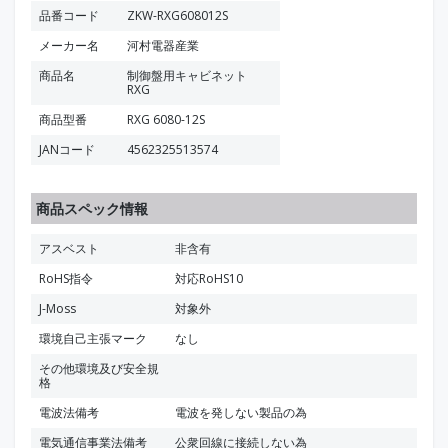
品番コード
ZKW-RXG608012S
メーカー名
河村電器産業
商品名
制御盤用キャビネット
RXG
商品型番
RXG 6080-12S
JANコード
4562325513574
商品スペック情報
アスベスト
非含有
RoHS指令
対応RoHS10
J-Moss
対象外
環境自己主張マーク
なし
その他環境及び安全規
格
電波法備考
電波を発しない製品の為
電気通信事業法備考
公衆回線に接続しない為