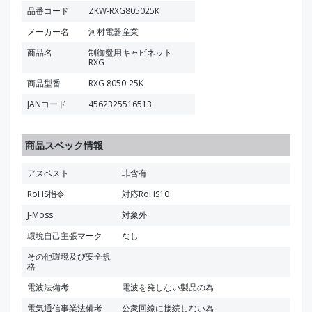
品番コード
ZKW-RXG805025K
メーカー名
河村電器産業
商品名
制御盤用キャビネット
RXG
商品型番
RXG 8050-25K
JANコード
4562325516513
商品スペック情報
アスベスト
非含有
RoHS指令
対応RoHS10
J-Moss
対象外
環境自己主張マーク
なし
その他環境及び安全規
格
電波法備考
電波を発しない製品の為
電気通信事業法備考
公衆回線に接続しない為