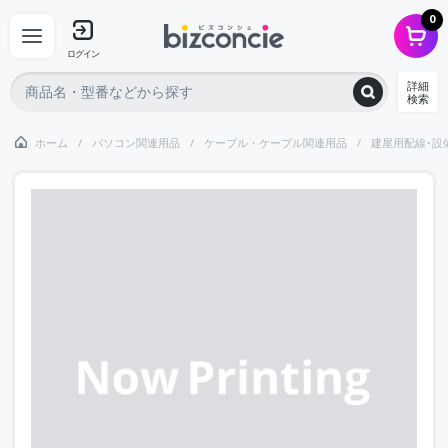
0
ログイン
詳細
検索
ホーム
パソコン関連用品
ケーブル・ケーブル関連用品
建屋用配線･設