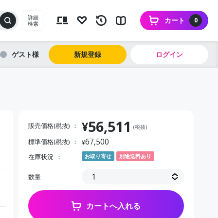
詳細
カート
0
検索
ゲスト
新規登録
ログイン
56,511
¥
販売価格(税抜)
(税抜)
67,500
標準価格(税抜)
¥
在庫状況
お取り寄せ
別途送料あり
数量
カートへ入れる