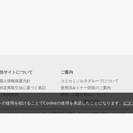
当サイトについて
ご案内
個人情報保護方針
コニカミノルタグループについて
特定商取引法に基づく表記
使用済みトナー回収のご案内
ご利用規約
環境への取り組みについて
CSR（社会・環境活動）
トの使用を続けることでCookieの使用を承諾したことになります。
ビズ
コニカミノルタジャパン（株）は事業者向けの商品・サービスの情報を提供しております
コニカミノルタジャパン株式会社／東京都公安委員会 古物商許可証番号 第3010916054482
© 2014-
2026
KONICA MINOLTA JAPAN, INC.