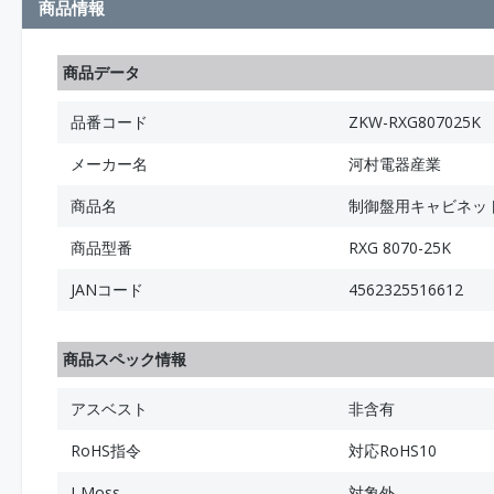
商品情報
商品データ
品番コード
ZKW-RXG807025K
メーカー名
河村電器産業
商品名
制御盤用キャビネット
商品型番
RXG 8070-25K
JANコード
4562325516612
商品スペック情報
アスベスト
非含有
RoHS指令
対応RoHS10
J-Moss
対象外