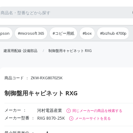
epson
#microsoft 365
#コピー用紙
#box
#bizhub 4700p
建屋用配線･設備部品
制御盤用キャビネット RXG
商品コード
ZKW-RXG807025K
制御盤用キャビネット RXG
メーカー
河村電器産業
同じメーカーの商品を検索する
メーカー型番
RXG 8070-25K
メーカーサイトを見る
最小販売単位
1