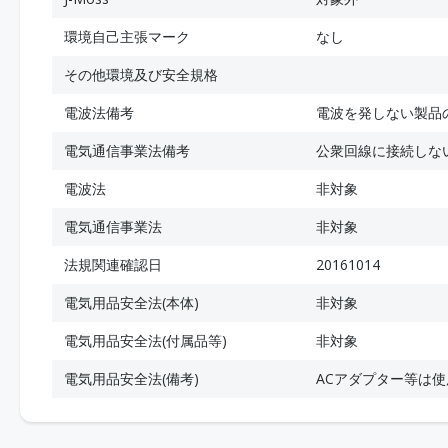
環境自己主張マーク
なし
その他環境及び安全規格
電波法備考
電波を発しない製品
電気通信事業法備考
公衆回線に接続しな
電波法
非対象
電気通信事業法
非対象
法規関連確認日
20161014
電気用品安全法(本体)
非対象
電気用品安全法(付属品等)
非対象
電気用品安全法(備考)
ACアダプター等は