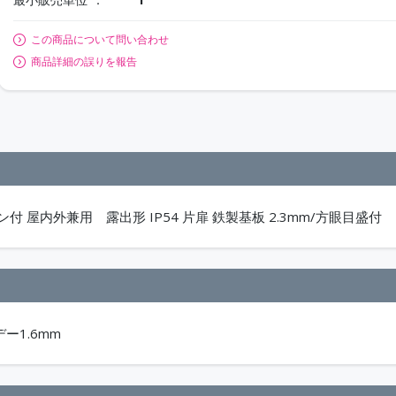
この商品について問い合わせ
商品詳細の誤りを報告
付 屋内外兼用 露出形 IP54 片扉 鉄製基板 2.3mm/方眼目盛付
デー1.6mm