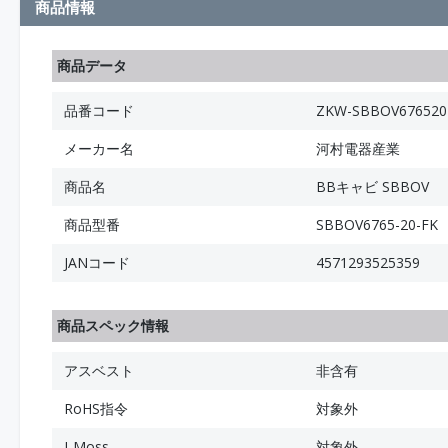
商品情報
商品データ
品番コード
ZKW-SBBOV676520
メーカー名
河村電器産業
商品名
BBキャビ SBBOV
商品型番
SBBOV6765-20-FK
JANコード
4571293525359
商品スペック情報
アスベスト
非含有
RoHS指令
対象外
J-Moss
対象外