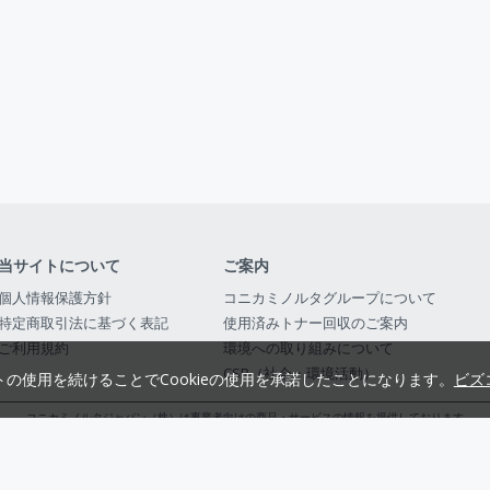
当サイトについて
ご案内
個人情報保護方針
コニカミノルタグループについて
特定商取引法に基づく表記
使用済みトナー回収のご案内
ご利用規約
環境への取り組みについて
CSR（社会・環境活動）
トの使用を続けることでCookieの使用を承諾したことになります。
ビズ
コニカミノルタジャパン（株）は事業者向けの商品・サービスの情報を提供しております
コニカミノルタジャパン株式会社／東京都公安委員会 古物商許可証番号 第3010916054482
© 2014-
2026
KONICA MINOLTA JAPAN, INC.