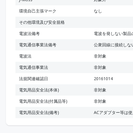
環境自己主張マーク
なし
その他環境及び安全規格
電波法備考
電波を発しない製品
電気通信事業法備考
公衆回線に接続しな
電波法
非対象
電気通信事業法
非対象
法規関連確認日
20161014
電気用品安全法(本体)
非対象
電気用品安全法(付属品等)
非対象
電気用品安全法(備考)
ACアダプター等は