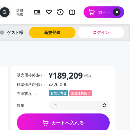
詳細
カート
0
検索
ゲスト
新規登録
ログイン
189,209
¥
販売価格(税抜)
(税抜)
226,000
標準価格(税抜)
¥
在庫状況
お取り寄せ
別途送料あり
数量
カートへ入れる