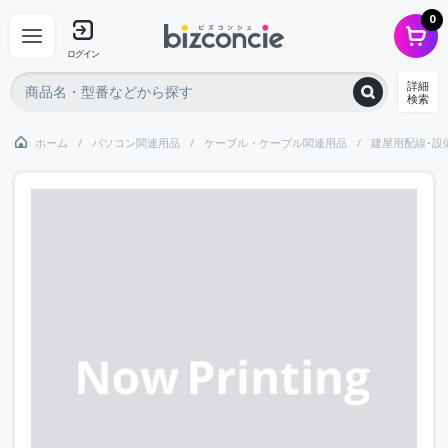
0
ログイン
詳細
検索
ホーム
パソコン関連用品
ケーブル・ケーブル関連用品
建屋用配線･設