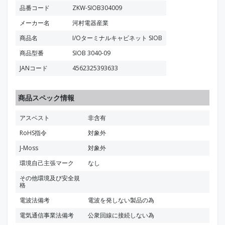
品番コード
ZKW-SIOB304009
メーカー名
河村電器産業
商品名
I/Oターミナルキャビネット SIOB
商品型番
SIOB 3040-09
JANコード
4562325393633
商品スペック情報
アスベスト
非含有
RoHS指令
対象外
J-Moss
対象外
環境自己主張マーク
なし
その他環境及び安全規
格
電波法備考
電波を発しない製品の為
電気通信事業法備考
公衆回線に接続しない為