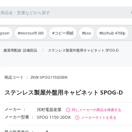
epson
#microsoft 365
#コピー用紙
#box
#bizhub 4700p
建屋用配線･設備部品
ステンレス製屋外盤用キャビネット SPOG-D
商品コード
ZKW-SPOG115020DK
ステンレス製屋外盤用キャビネット SPOG-D
メーカー
河村電器産業
同じメーカーの商品を検索する
メーカー型番
SPOG 1150-20DK
メーカーサイトを見る
最小販売単位
1