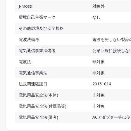
J-Moss
対象外
環境自己主張マーク
なし
その他環境及び安全規格
電波法備考
電波を発しない製品
電気通信事業法備考
公衆回線に接続しな
電波法
非対象
電気通信事業法
非対象
法規関連確認日
20161014
電気用品安全法(本体)
非対象
電気用品安全法(付属品等)
非対象
電気用品安全法(備考)
ACアダプター等は