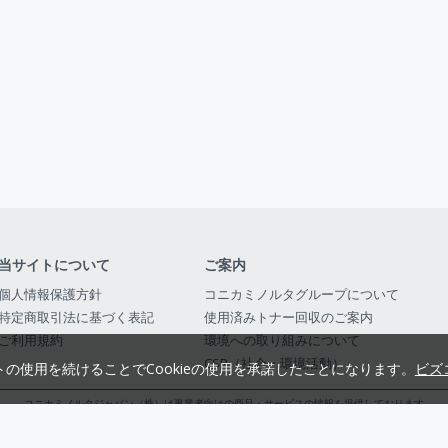
当サイトについて
ご案内
個人情報保護方針
コニカミノルタグループについて
特定商取引法に基づく表記
使用済みトナー回収のご案内
ご利用規約
環境への取り組みについて
CSR（社会・環境活動）
トの使用を続けることでCookieの使用を承諾したことになります。
ビズ
コニカミノルタジャパン（株）は事業者向けの商品・サービスの情報を提供しております
コニカミノルタジャパン株式会社／東京都公安委員会 古物商許可証番号 第3010916054482