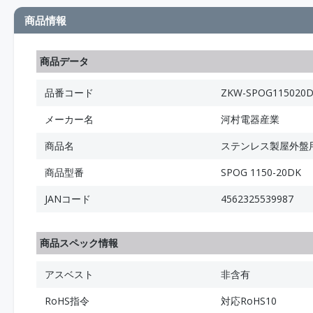
商品情報
商品データ
品番コード
ZKW-SPOG115020
メーカー名
河村電器産業
商品名
ステンレス製屋外盤用
商品型番
SPOG 1150-20DK
JANコード
4562325539987
商品スペック情報
アスベスト
非含有
RoHS指令
対応RoHS10