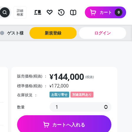
詳細
カート
0
検索
ゲスト
新規登録
ログイン
144,000
¥
販売価格(税抜)
(税抜)
172,000
標準価格(税抜)
¥
在庫状況
お取り寄せ
別途送料あり
数量
カートへ入れる