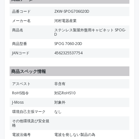
品番コード
ZKW-SPOG706020D
メーカー名
河村電器産業
商品名
ステンレス製屋外盤用キャビネット SPOG-
D
商品型番
SPOG 7060-20D
JANコード
4562325537754
商品スペック情報
アスベスト
非含有
RoHS指令
対応RoHS10
J-Moss
対象外
環境自己主張マーク
なし
その他環境及び安全規
格
電波法備考
電波を発しない製品の為