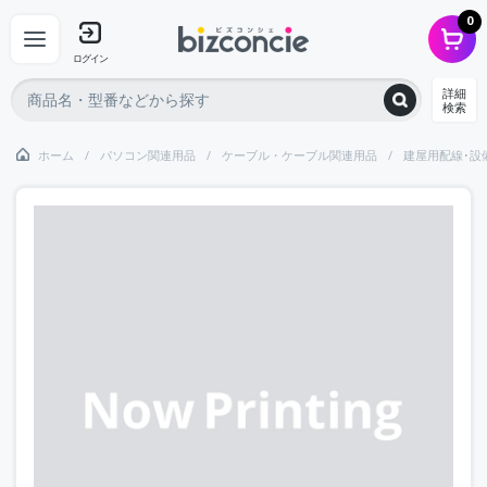
0
ログイン
詳細
検索
ホーム
パソコン関連用品
ケーブル・ケーブル関連用品
建屋用配線･設