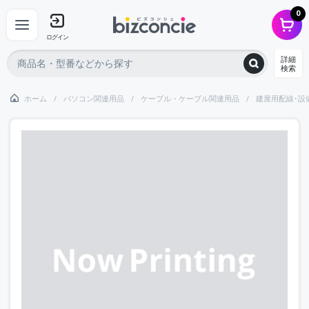
0
ログイン
詳細
検索
ホーム
パソコン関連用品
ケーブル・ケーブル関連用品
建屋用配線･設