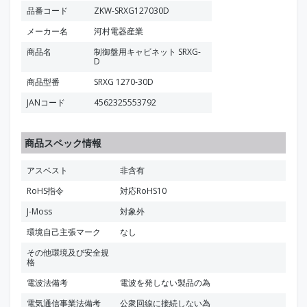
品番コード
ZKW-SRXG127030D
メーカー名
河村電器産業
商品名
制御盤用キャビネット SRXG-
D
商品型番
SRXG 1270-30D
JANコード
4562325553792
商品スペック情報
アスベスト
非含有
RoHS指令
対応RoHS10
J-Moss
対象外
環境自己主張マーク
なし
その他環境及び安全規
格
電波法備考
電波を発しない製品の為
電気通信事業法備考
公衆回線に接続しない為