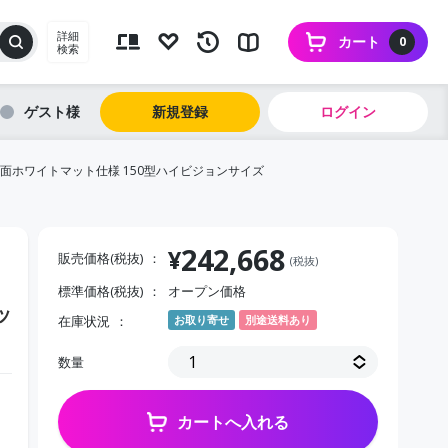
詳細
カート
0
検索
ゲスト
新規登録
ログイン
面ホワイトマット仕様 150型ハイビジョンサイズ
242,668
¥
販売価格(税抜)
(税抜)
標準価格(税抜)
オープン価格
ッ
在庫状況
お取り寄せ
別途送料あり
数量
カートへ入れる