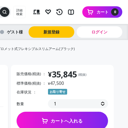
詳細
カート
0
検索
ゲスト
新規登録
ログイン
グロメット式フレキシブルスリムアーム(ブラック)
35,845
¥
販売価格(税抜)
(税抜)
47,500
標準価格(税抜)
¥
ト
在庫状況
お取り寄せ
数量
カートへ入れる