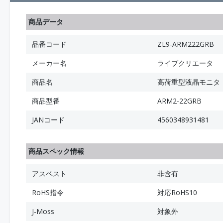
商品データ
品番コード
ZL9-ARM222GRB
メーカー名
ライブクリエータ
商品名
高荷重型液晶モニタ・
商品型番
ARM2-22GRB
JANコード
4560348931481
商品スペック情報
アスベスト
非含有
RoHS指令
対応RoHS10
J-Moss
対象外