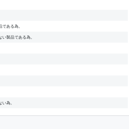
品である為。
ない製品である為。
ない為。