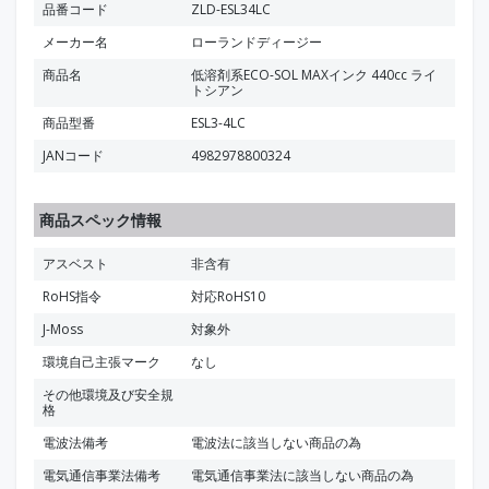
品番コード
ZLD-ESL34LC
メーカー名
ローランドディージー
商品名
低溶剤系ECO-SOL MAXインク 440cc ライ
トシアン
商品型番
ESL3-4LC
JANコード
4982978800324
商品スペック情報
アスベスト
非含有
RoHS指令
対応RoHS10
J-Moss
対象外
環境自己主張マーク
なし
その他環境及び安全規
格
電波法備考
電波法に該当しない商品の為
電気通信事業法備考
電気通信事業法に該当しない商品の為