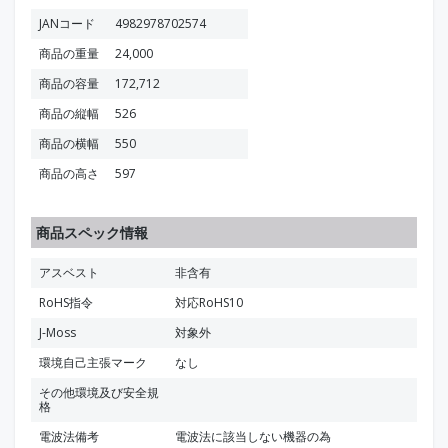
JANコード
4982978702574
商品の重量
24,000
商品の容量
172,712
商品の縦幅
526
商品の横幅
550
商品の高さ
597
商品スペック情報
アスベスト
非含有
RoHS指令
対応RoHS10
J-Moss
対象外
環境自己主張マーク
なし
その他環境及び安全規
格
電波法備考
電波法に該当しない機器の為