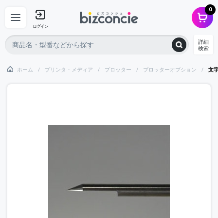
0
ログイン
詳細
検索
ホーム
プリンタ・メディア
プロッター
プロッターオプション
文