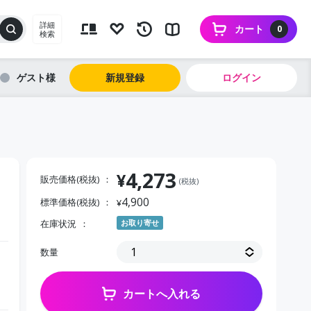
詳細
カート
0
検索
ゲスト
新規登録
ログイン
4,273
¥
販売価格(税抜)
(税抜)
4,900
標準価格(税抜)
¥
在庫状況
お取り寄せ
数量
カートへ入れる