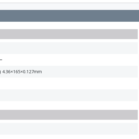
ー
.36×165×0.127mm