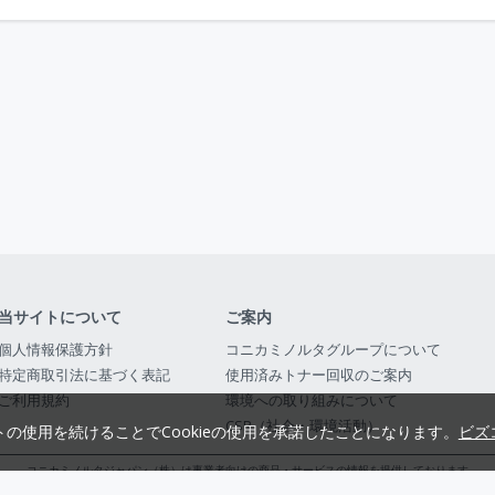
当サイトについて
ご案内
個人情報保護方針
コニカミノルタグループについて
特定商取引法に基づく表記
使用済みトナー回収のご案内
ご利用規約
環境への取り組みについて
CSR（社会・環境活動）
トの使用を続けることでCookieの使用を承諾したことになります。
ビズ
コニカミノルタジャパン（株）は事業者向けの商品・サービスの情報を提供しております