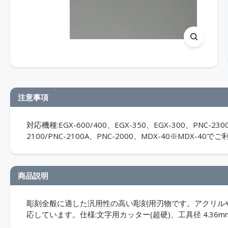
注意事項
対応機種:EGX-600/400、EGX-350、EGX-300、PNC-2300
2100/PNC-2100A、PNC-2000、MDX-40※MDX
商品説明
彫刻全般に適した汎用性の高い彫刻用刃物です。アクリルや
応しています。仕様:文字用カッター(超硬)、工具径 4.36mm 