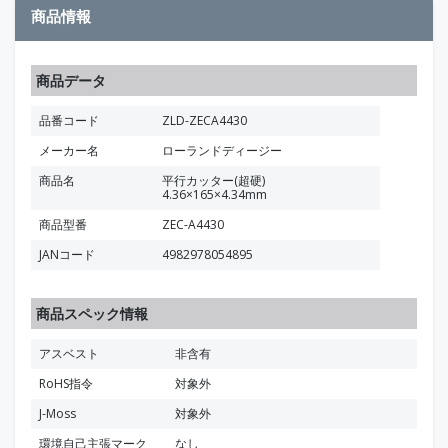
商品情報
商品データ
品番コード
ZLD-ZECA4430
メーカー名
ローランドディージー
商品名
平行カッター(超硬)
4.36×165×4.34mm
商品型番
ZEC-A4430
JANコード
4982978054895
商品スペック情報
アスベスト
非含有
RoHS指令
対象外
J-Moss
対象外
環境自己主張マーク
なし