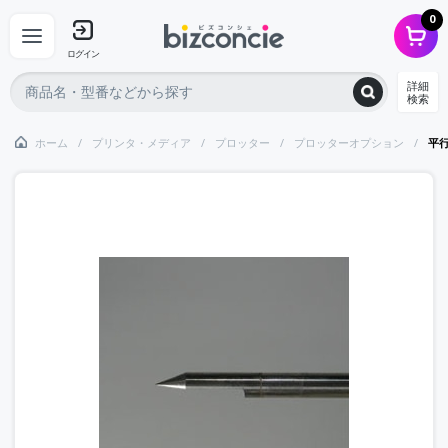
0
ログイン
詳細
検索
ホーム
プリンタ・メディア
プロッター
プロッターオプション
平行