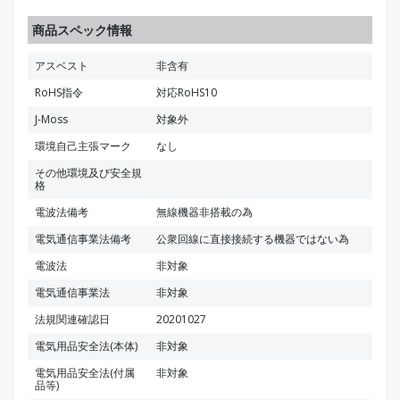
商品スペック情報
アスベスト
非含有
RoHS指令
対応RoHS10
J-Moss
対象外
環境自己主張マーク
なし
その他環境及び安全規
格
電波法備考
無線機器非搭載の為
電気通信事業法備考
公衆回線に直接接続する機器ではない為
電波法
非対象
電気通信事業法
非対象
法規関連確認日
20201027
電気用品安全法(本体)
非対象
電気用品安全法(付属
非対象
品等)