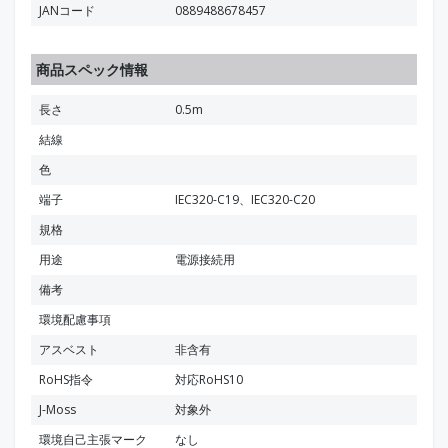
JANコード
0889488678457
商品スペック情報
長さ
0.5m
結線
色
端子
IEC320-C19、IEC320-C20
規格
用途
電源接続用
備考
環境配慮事項
アスベスト
非含有
RoHS指令
対応RoHS10
J-Moss
対象外
環境自己主張マーク
なし