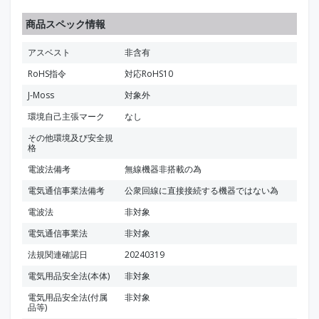
商品スペック情報
アスベスト
非含有
RoHS指令
対応RoHS10
J-Moss
対象外
環境自己主張マーク
なし
その他環境及び安全規
格
電波法備考
無線機器非搭載の為
電気通信事業法備考
公衆回線に直接接続する機器ではない為
電波法
非対象
電気通信事業法
非対象
法規関連確認日
20240319
電気用品安全法(本体)
非対象
電気用品安全法(付属
非対象
品等)