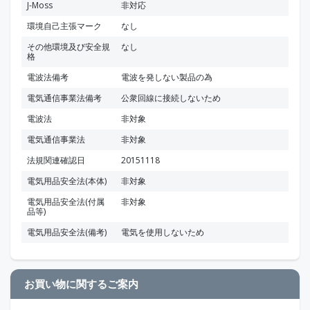
J-Moss
非対応
環境自己主張マーク
なし
その他環境及び安全規
なし
格
電波法備考
電波を発しない製品の為
電気通信事業法備考
公衆回線に接続しないため
電波法
非対象
電気通信事業法
非対象
法規関連確認日
20151118
電気用品安全法(本体)
非対象
電気用品安全法(付属
非対象
品等)
電気用品安全法(備考)
電気を使用しないため
お買い物に関するご案内