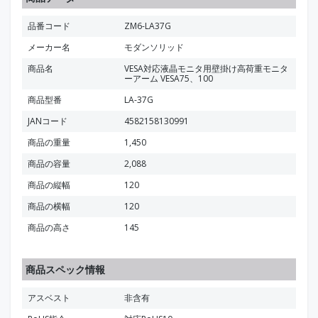
品番コード
ZM6-LA37G
メーカー名
モダンソリッド
商品名
VESA対応液晶モニタ用壁掛け高荷重モニタ
ーアーム VESA75、100
商品型番
LA-37G
JANコード
4582158130991
商品の重量
1,450
商品の容量
2,088
商品の縦幅
120
商品の横幅
120
商品の高さ
145
商品スペック情報
アスベスト
非含有