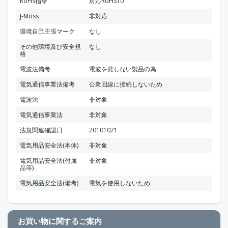
RoHS指令
対応RoHS10
J-Moss
非対応
環境自己主張マーク
なし
その他環境及び安全規
なし
格
電波法備考
電波を発しない製品の為
電気通信事業法備考
公衆回線に接続しないため
電波法
非対象
電気通信事業法
非対象
法規関連確認日
20101021
電気用品安全法(本体)
非対象
電気用品安全法(付属
非対象
品等)
電気用品安全法(備考)
電気を使用しないため
お買い物に関するご案内