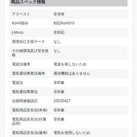
商品スペック情報
アスベスト
非含有
RoHS指令
対応RoHS10
J-Moss
非対応
環境自己主張マーク
なし
その他環境及び安全規
なし
格
電波法備考
電波を発しないため
電気通信事業法備考
通信機能はありません
電波法
非対象
電気通信事業法
非対象
法規関連確認日
20230427
電気用品安全法(本体)
非対象
電気用品安全法(付属
非対象
品等)
電気用品安全法(備考)
電気を使用しないため