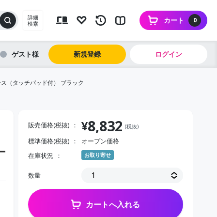
詳細
カート
0
検索
ゲスト
新規登録
ログイン
ケース（タッチパッド付） ブラック
8,832
¥
販売価格(税抜)
(税抜)
標準価格(税抜)
オープン価格
ー
在庫状況
お取り寄せ
数量
カートへ入れる