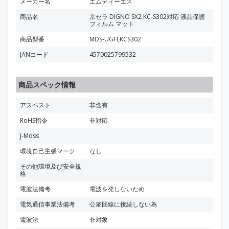
メーカー名
エムディーエス
商品名
京セラ DIGNO SX2 KC-S302対応 液晶保護
フィルム マット
商品型番
MDS-UGFLKCS302
JANコード
4570025799532
商品スペック情報
アスベスト
非含有
RoHS指令
非対応
J-Moss
環境自己主張マーク
なし
その他環境及び安全規
格
電波法備考
電波を発しないため
電気通信事業法備考
公衆回線に接続しない為
電波法
非対象