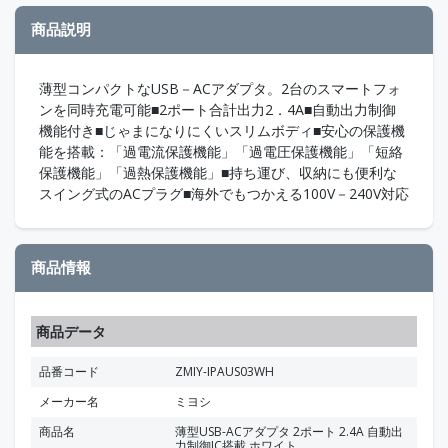
商品説明
薄型コンパクトなUSB－ACアダプタ。2台のスマートフォ
ンを同時充電可能■2ポート合計出力2．4A■自動出力制御
機能付き■じゃまになりにくいスリムボディ■安心の保護機
能を搭載：「過電流保護機能」「過電圧保護機能」「短絡
保護機能」「過熱保護機能」■持ち運び、収納にも便利な
スイング式のACプラグ■海外でもつかえる100V－240V対応
商品情報
商品データ
品番コード
ZMIY-IPAUS03WH
メーカー名
ミヨシ
商品名
薄型USB-ACアダプタ 2ポート 2.4A 自動出
力制御IC搭載 ホワイト