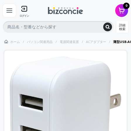
0
ログイン
詳細
検索
ホーム
パソコン関連用品
電源関連装置
ACアダプター
薄型USB-A