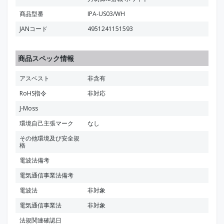
商品型番
IPA-US03/WH
JANコード
4951241151593
商品スペック情報
アスベスト
非含有
RoHS指令
非対応
J-Moss
環境自己主張マーク
なし
その他環境及び安全規
格
電波法備考
電気通信事業法備考
電波法
非対象
電気通信事業法
非対象
法規関連確認日