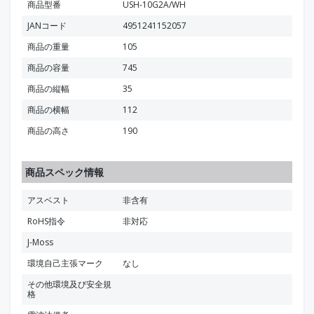
商品型番
USH-10G2A/WH
JANコード
4951241152057
商品の重量
105
商品の容量
745
商品の縦幅
35
商品の横幅
112
商品の高さ
190
商品スペック情報
アスベスト
非含有
RoHS指令
非対応
J-Moss
環境自己主張マーク
なし
その他環境及び安全規
格