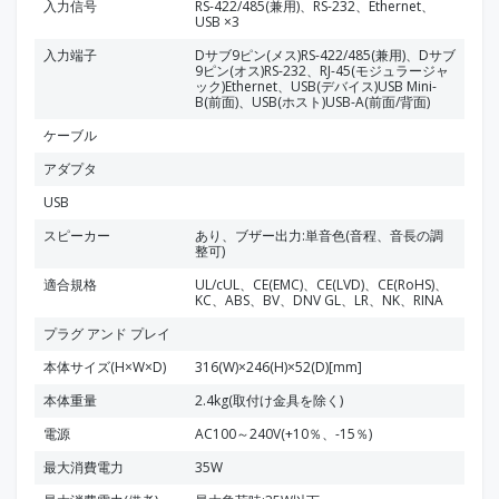
入力信号
RS-422/485(兼用)、RS-232、Ethernet、
USB ×3
入力端子
Dサブ9ピン(メス)RS-422/485(兼用)、Dサブ
9ピン(オス)RS-232、RJ-45(モジュラージャ
ック)Ethernet、USB(デバイス)USB Mini-
B(前面)、USB(ホスト)USB-A(前面/背面)
ケーブル
アダプタ
USB
スピーカー
あり、ブザー出力:単音色(音程、音長の調
整可)
適合規格
UL/cUL、CE(EMC)、CE(LVD)、CE(RoHS)、
KC、ABS、BV、DNV GL、LR、NK、RINA
プラグ アンド プレイ
本体サイズ(H×W×D)
316(W)×246(H)×52(D)[mm]
本体重量
2.4kg(取付け金具を除く)
電源
AC100～240V(+10％、-15％)
最大消費電力
35W