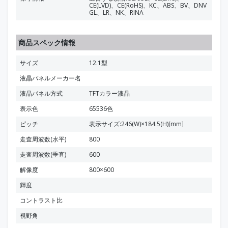
CE(LVD)、CE(RoHS)、KC、ABS、BV、DNV
GL、LR、NK、RINA
商品スペック情報
サイズ
12.1型
液晶パネルメーカー名
液晶パネル方式
TFTカラー液晶
表示色
65536色
ピッチ
表示サイズ:246(W)×184.5(H)[mm]
走査周波数(水平)
800
走査周波数(垂直)
600
解像度
800×600
輝度
コントラスト比
視野角