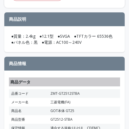
商品説明
●質量：2.4kg ●12.1型 ●SVGA ●TFTカラー 65536色
●パネル色：黒 ●電源：AC100～240V
商品情報
商品データ
品番コード
ZMT-GT2512STBA
メーカー名
三菱電機(FA)
商品名
GOT本体 GT25
商品型番
GT2512-STBA
保守情報
適合する規格:UL/cUL、CE(EMC)、