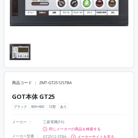
商品コード
ZMT-GT2512STBA
GOT本体 GT25
ブラック
800×600
12型
あり
メーカー
三菱電機(FA)
同じメーカーの商品を検索する
メーカー型番
GT2512-STBA
メーカーサイトを見る