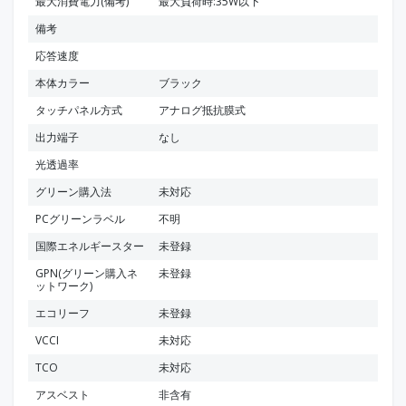
最大消費電力(備考)
最大負荷時:35W以下
備考
応答速度
本体カラー
ブラック
タッチパネル方式
アナログ抵抗膜式
出力端子
なし
光透過率
グリーン購入法
未対応
PCグリーンラベル
不明
国際エネルギースター
未登録
GPN(グリーン購入ネ
未登録
ットワーク)
エコリーフ
未登録
VCCI
未対応
TCO
未対応
アスベスト
非含有