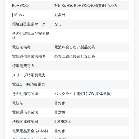
RoHS指令
対応RoHS6 RoHS指令(6物質)対応済み
J-Moss
対象外
環境自己主張マーク
なし
その他環境及び安全規
格
電波法備考
電波を発しない製品の為
電気通信事業法備考
公衆回線に接続しない為
標準消費電力
スリープ時消費電力
電源OFF時消費電力
その他節電関連
バックライト消灯時:7W(本体単体)
電波法
非対象
電気通信事業法
非対象
法規関連確認日
20190805
電気用品安全法(本体)
非対象