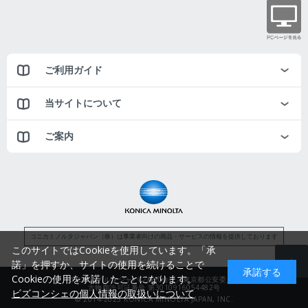
ご利用ガイド
当サイトについて
ご案内
コニカミノルタジャパン（株）は事業者向けの商品・サービスの情報を提供しております
このサイトではCookieを使用しています。「承
諾」を押すか、サイトの使用を続けることで
承諾する
Cookieの使用を承諾したことになります。
コニカミノルタジャパン株式会社／東京都公安委員会
古物商許可証番号 第3010916054482号
ビズコンシェの個人情報の取扱いについて
© 2014-2025 KONICA MINOLTA JAPAN, INC.