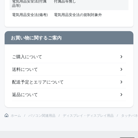
電気用品安全法(付属
付属品等無し
品等)
電気用品安全法(備考)
電気用品安全法の規制対象外
お買い物に関するご案内
ご購入について
送料について
配送予定とエリアについて
返品について
ホーム
パソコン関連用品
ディスプレイ・ディスプレイ用品
タッチパネ