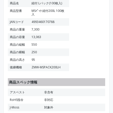
商品名
紐付 Lパック(100枚入)
商品型番
MSﾊﾟｯｸ 紐付200L 100枚
入
JANコード
4993460170788
商品の重量
7,300
商品の容量
13,063
商品の縦幅
550
商品の横幅
250
商品の高さ
95
後継機種
ZMW-MSPACK200LH
商品スペック情報
アスベスト
非含有
RoHS指令
非対応
J-Moss
対象外