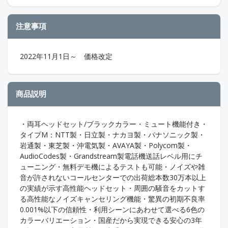
注意事項
2022年11月1日～ 価格改定
商品説明
・両耳ヘッドセット/ブラックカラー・ミュート機能付き・
タイプM：NTT製・日立製・ナカヨ製・パナソニック製・
岩通製・東芝製・沖電気製・AVAYA製・Polycom製・
AudioCodes製・Grandstream製電話機送話レベル用にチ
ューニング・無料デモ機によるテストも可能・ノイズや雑
音が許されないコールセンターでの出荷総本数30万本以上
の実績が示す高性能ヘッドセット・周囲の騒音をカットす
る高性能なノイズキャンセリング機能・驚異の初期不良率
0.001%以下の信頼性・利用シーンにあわせて選べる6色の
カラーバリエーション・国産だから実現できる安心の3年