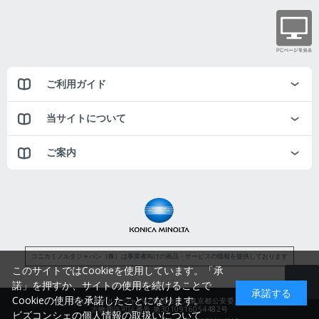
ご利用ガイド
当サイトについて
ご案内
コニカミノルタジャパン（株）は事業者向けの商品・サービスの情報を提供しております
このサイトではCookieを使用しています。「承
諾」を押すか、サイトの使用を続けることで
承諾する
Cookieの使用を承諾したことになります。
コニカミノルタジャパン株式会社／東京都公安委員会
古物商許可証番号 第3010916054482号
ビズコンシェの個人情報の取扱いについて