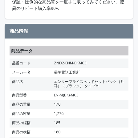
保証・圧倒的な高品質を一度手に取ってみてください。驚
異のリピート購入率90%
商品情報
商品データ
品番コード
ZND2-ENM-BKMC3
メーカー名
長塚電話工業所
商品名
エンタープライズヘッドセットパック（片
耳）（ブラック） タイプM
商品型番
EN-M(BK)-MC3
商品の重量
170
商品の容量
1,776
商品の縦幅
185
商品の横幅
160