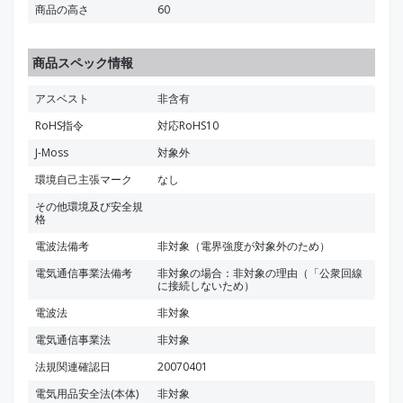
商品の高さ
60
商品スペック情報
アスベスト
非含有
RoHS指令
対応RoHS10
J-Moss
対象外
環境自己主張マーク
なし
その他環境及び安全規
格
電波法備考
非対象（電界強度が対象外のため）
電気通信事業法備考
非対象の場合：非対象の理由（「公衆回線
に接続しないため）
電波法
非対象
電気通信事業法
非対象
法規関連確認日
20070401
電気用品安全法(本体)
非対象