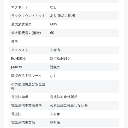
マグネット
なし
ラックマウントキット
あり 製品に同梱
最大消費電力
60W
最大消費電力(備考)
60
備考
アスベスト
非含有
RoHS指令
対応RoHS10
J-Moss
対象外
環境自己主張マーク
なし
その他環境及び安全規
格
電波法備考
電波法対象外製品
電気通信事業法備考
公衆回線に接続しない為
電波法
非対象
電気通信事業法
非対象