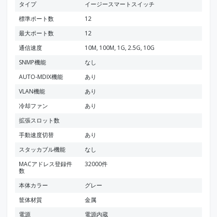
タイプ
イージースマートスイッチ
標準ポート数
12
最大ポート数
12
通信速度
10M, 100M, 1G, 2.5G, 10G
SNMP機能
なし
AUTO-MDIX機能
あり
VLAN機能
あり
冷却ファン
あり
拡張スロット数
手動速度切替
あり
スタッカブル機能
なし
MACアドレス登録件
32000件
数
本体カラー
グレー
筐体材質
金属
電源
電源内蔵