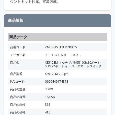
ウントキット付属。電源内蔵。
商品情報
商品データ
品番コード
ZNGR-XS512EM200JPS
メーカー名
ＮＥＴＧＥＡＲ Ｉｎｃ．
商品名
XS512EM マルチギガ対応10Gx10ポート
SFP+x2ポート イージースマートスイッチ
商品型番
XS512EM-200JPS
JANコード
0606449174373
商品の重量
3,289
商品の容量
16,058
商品の縦幅
355
商品の横幅
415