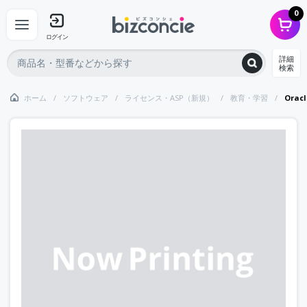
0
ログイン
詳細
検索
ホーム
ソフトウェア
ライセンス・ASP（新規）
教育・学習
Ora