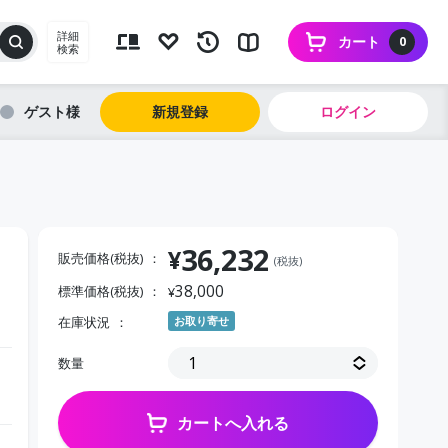
詳細
カート
0
検索
ゲスト
新規登録
ログイン
36,232
¥
販売価格(税抜)
(税抜)
38,000
標準価格(税抜)
¥
在庫状況
お取り寄せ
数量
カートへ入れる