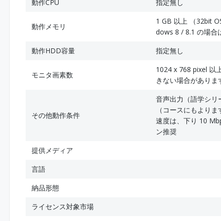
動作CPU
指定無し
1 GB 以上 （32bit O
動作メモリ
dows 8 / 8.1 
動作HDD容量
指定無し
1024 x 768 pix
モニタ画素数
きない場合がありま
音声出力（語学シリー
（コースにもよりますが
その他動作条件
速度は、下り 10 Mbps
ン推奨
提供メディア
言語
納品形態
ライセンス対象市場