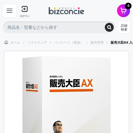
0
ログイン
詳細
検索
ホーム
ソフトウェア
パッケージ（新規）
販売管理
販売大臣AX 