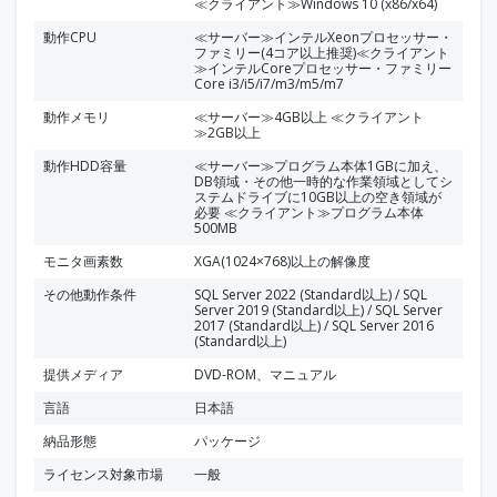
≪クライアント≫Windows 10 (x86/x64)
動作CPU
≪サーバー≫インテルXeonプロセッサー・
ファミリー(4コア以上推奨)≪クライアント
≫インテルCoreプロセッサー・ファミリー
Core i3/i5/i7/m3/m5/m7
動作メモリ
≪サーバー≫4GB以上 ≪クライアント
≫2GB以上
動作HDD容量
≪サーバー≫プログラム本体1GBに加え、
DB領域・その他一時的な作業領域としてシ
ステムドライブに10GB以上の空き領域が
必要 ≪クライアント≫プログラム本体
500MB
モニタ画素数
XGA(1024×768)以上の解像度
その他動作条件
SQL Server 2022 (Standard以上) / SQL
Server 2019 (Standard以上) / SQL Server
2017 (Standard以上) / SQL Server 2016
(Standard以上)
提供メディア
DVD-ROM、マニュアル
言語
日本語
納品形態
パッケージ
ライセンス対象市場
一般