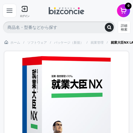
0
ログイン
詳細
検索
ホーム
ソフトウェア
パッケージ（新規）
就業管理
就業大臣NX LA