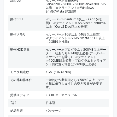
対応OS
≪サーバー≫Windows
Server2012/2008R2/2008/Server2003 SP2
以降 ≪クライアント≫Windows
8.1/8/7/Vista SP2以降
動作CPU
≪サーバー≫Pentium4以上（Xeonを推
奨) ≪クライアント≫8/7/Vista/Pentium4
以上（Core2 Duo以上を推奨）
動作メモリ
≪サーバー≫1GB以上（4GB以上推奨）
≪クライアント≫8.1/8/7/Vista：1GB以上
（2GB以上推奨）
動作HDD容量
≪サーバー≫プログラム：300MB以上デー
タ：一社あたり40MB以上必要(データベー
スサーバーを除く) ≪クライアント
≫100MB以上必要（プログラムをクライア
ント側に置く場合は50MB以上必要）
モニタ画素数
XGA（1024×768）
その他動作条件
一時的な作業領域として50MB以上（デー
タ量に依存します）の空き容量が必要で
す。
提供メディア
CD-ROM、マニュアル
言語
日本語
納品形態
パッケージ