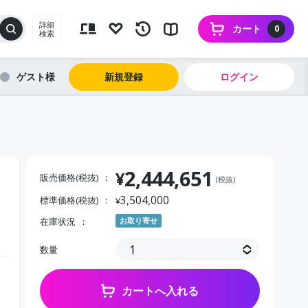
詳細
カート
0
検索
ゲスト
新規登録
ログイン
2,444,651
¥
販売価格(税抜)
(税抜)
3,504,000
標準価格(税抜)
¥
在庫状況
お取り寄せ
数量
カートへ入れる