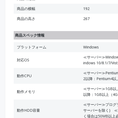
商品の横幅
192
商品の高さ
267
商品スペック情報
プラットフォーム
Windows
≪サーバー≫Windows
対応OS
indows 10/8.1/7/Vi
≪サーバー≫Pentium
動作CPU
2以降：Pentium4
≪サーバー≫1GB以上（
動作メモリ
以降：1GB以上（4
≪サーバー≫プログラ
動作HDD容量
サーバーを除く) 
く場合は50MB以上