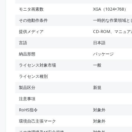
モニタ画素数
XGA（1024×768）
その他動作条件
一時的な作業領域と
提供メディア
CD-ROM、マニュア
言語
日本語
納品形態
パッケージ
ライセンス対象市場
一般
ライセンス種別
製品区分
新規
注意事項
RoHS指令
対象外
環境自己主張マーク
対象外