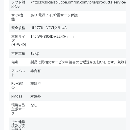
ソフト対
<https://socialsolution.omron.com/jp/ja/products_service/
応OS
サ-ジ機
あり 電源ノイズ/雷サージ保護
能
安全規格
UL1778、VCCIクラスA
本体サイ
145(W)×395(D)×224(H)mm
ズ
(H×W×D)
本体重量
13Kg
備考
製品に同梱のサービス申請書のご返送をお願いします。規制化学
アスベス
非含有
ト
RoHS指
非対応
令
J-Moss
対象外
環境自己
なし
主張マー
ク
その他環
境及び安
全規格