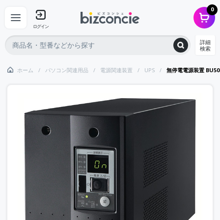
0
ログイン
詳細
検索
ホーム
パソコン関連用品
電源関連装置
UPS
無停電電源装置 BU5