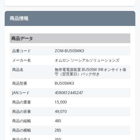
商品情報
商品データ
品番コード
ZOM-BU50SWK3
メーカー名
オムロン ソーシアルソリューションズ
商品名
無停電電源装置 BU50SW 3年オンサイト保
守（翌営業日）パック付き
商品型番
BU50SWK3
JANコード
4580612445247
商品の重量
15,000
商品の容量
49,070
商品の縦幅
485
商品の横幅
285
商品の高さ
355