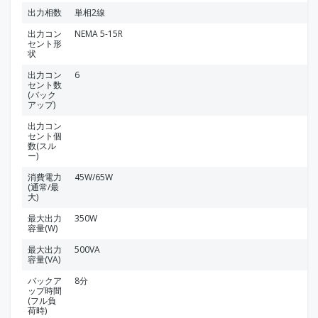
出力相数
単相2線
出力コン
NEMA 5-15R
セント形
状
出力コン
6
セント数
(バック
アップ)
出力コン
セント個
数(スル
ー)
消費電力
45W/65W
(通常/最
大)
最大出力
350W
容量(W)
最大出力
500VA
容量(VA)
バックア
8分
ップ時間
(フル負
荷時)