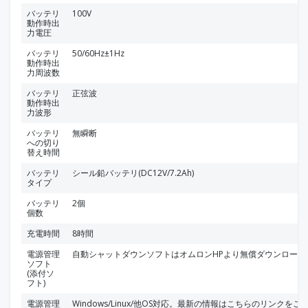
バッテリ
100V
動作時出
力電圧
バッテリ
50/60Hz±1Hz
動作時出
力周波数
バッテリ
正弦波
動作時出
力波形
バッテリ
無瞬断
への切り
替え時間
バッテリ
シール鉛バッテリ(DC12V/7.2Ah)
タイプ
バッテリ
2個
個数
充電時間
8時間
電源管理
自動シャットダウンソフトはオムロンHPより無償ダウンロード
ソフト
(添付ソ
フト)
電源管理
Windows/Linux/他OS対応。最新の情報はこちらのリンクを