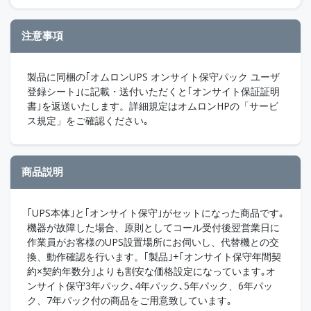
注意事項
製品に同梱の｢オムロンUPS オンサイト保守パック ユーザ
登録シート｣に記載・送付いただくと｢オンサイト保証証明
書｣を返送いたします。詳細規定はオムロンHPの「サービ
ス規定」をご確認ください｡
商品説明
｢UPS本体｣と｢オンサイト保守｣がセットになった商品です｡
機器が故障した場合、原則としてコール受付後翌営業日に
作業員がお客様のUPS設置場所にお伺いし、代替機との交
換、動作確認を行います。｢製品｣+｢オンサイト保守年間契
約×契約年数分｣よりも割安な価格設定になっています｡オ
ンサイト保守3年パック､4年パック､5年パック、6年パッ
ク、7年パック付の商品をご用意致しています｡