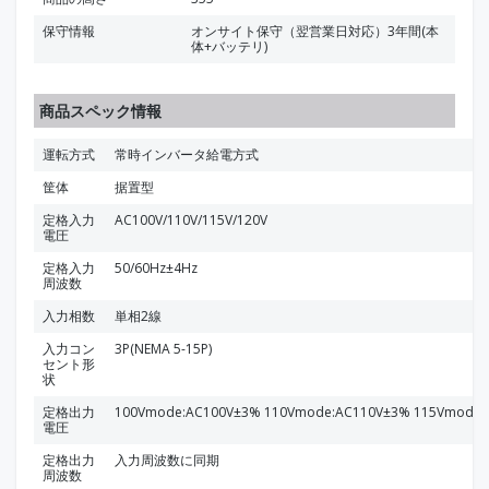
保守情報
オンサイト保守（翌営業日対応）3年間(本
体+バッテリ)
商品スペック情報
運転方式
常時インバータ給電方式
筐体
据置型
定格入力
AC100V/110V/115V/120V
電圧
定格入力
50/60Hz±4Hz
周波数
入力相数
単相2線
入力コン
3P(NEMA 5-15P)
セント形
状
定格出力
100Vmode:AC100V±3% 110Vmode:AC110V±3% 115Vmode:
電圧
定格出力
入力周波数に同期
周波数