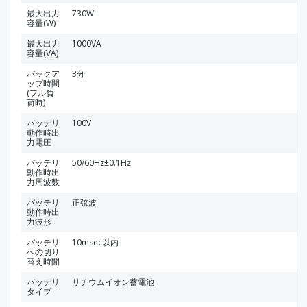
最大出力
730W
容量(W)
最大出力
1000VA
容量(VA)
バックア
3分
ップ時間
(フル負
荷時)
バッテリ
100V
動作時出
力電圧
バッテリ
50/60Hz±0.1Hz
動作時出
力周波数
バッテリ
正弦波
動作時出
力波形
バッテリ
10msec以内
への切り
替え時間
バッテリ
リチウムイオン蓄電池
タイプ