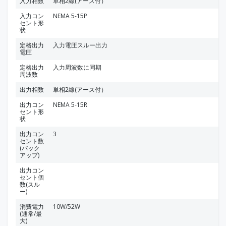
入力相数
単相2線(アース付）
入力コン
NEMA 5-15P
セント形
状
定格出力
入力電圧スルー出力
電圧
定格出力
入力周波数に同期
周波数
出力相数
単相2線(アース付）
出力コン
NEMA 5-15R
セント形
状
出力コン
3
セント数
(バック
アップ)
出力コン
セント個
数(スル
ー)
消費電力
10W/52W
(通常/最
大)