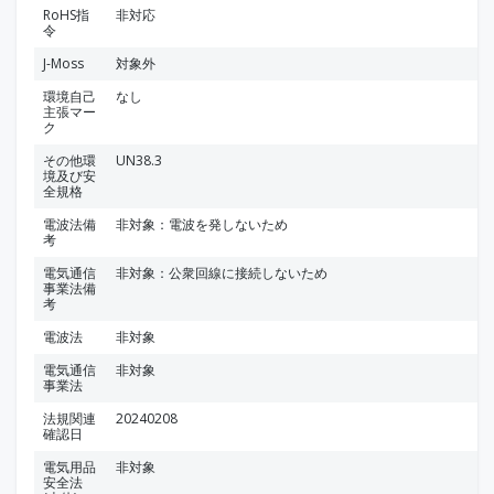
RoHS指
非対応
令
J-Moss
対象外
環境自己
なし
主張マー
ク
その他環
UN38.3
境及び安
全規格
電波法備
非対象：電波を発しないため
考
電気通信
非対象：公衆回線に接続しないため
事業法備
考
電波法
非対象
電気通信
非対象
事業法
法規関連
20240208
確認日
電気用品
非対象
安全法