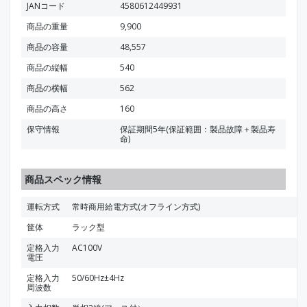
JANコード
4580612449931
商品の重量
9,900
商品の容量
48,557
商品の縦幅
540
商品の横幅
562
商品の高さ
160
保守情報
保証期間5年(保証範囲：製品故障＋製品寿
命)
商品スペック情報
運転方式
常時商用給電方式(オフライン方式)
筐体
ラック型
定格入力
AC100V
電圧
定格入力
50/60Hz±4Hz
周波数