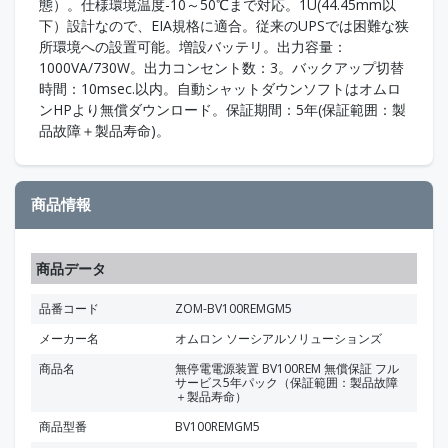
態）。仕様環境温度-10～50℃まで対応。1U(44.45mm以
下）設計なので、EIA規格に適合。従来のUPSでは困難な狭
所環境への設置可能。増設バッテリ。出力容量：
1000VA/730W。出力コンセント数：3。バックアップ切替
時間：10msec.以内。自動シャットダウンソフトはオムロ
ンHPより無償ダウンロード。保証期間：5年(保証範囲：製
品故障＋製品寿命)。
商品情報
商品データ
品番コード
ZOM-BV100REMGM5
メーカー名
オムロン ソーシアルソリューションズ
商品名
無停電電源装置 BV100REM 無償保証 フル
サービス5年パック（保証範囲：製品故障
＋製品寿命）
商品型番
BV100REMGM5