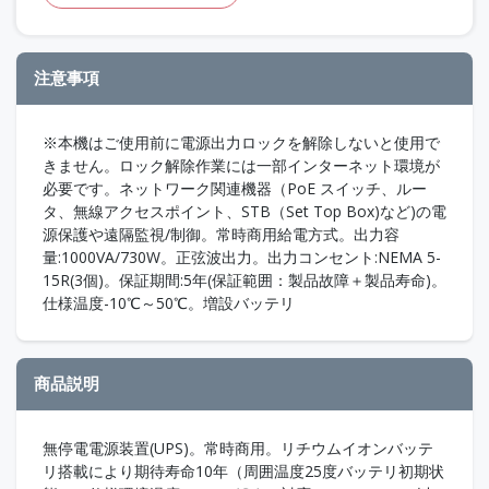
注意事項
※本機はご使用前に電源出力ロックを解除しないと使用で
きません。ロック解除作業には一部インターネット環境が
必要です。ネットワーク関連機器（PoE スイッチ、ルー
タ、無線アクセスポイント、STB（Set Top Box)など)の電
源保護や遠隔監視/制御。常時商用給電方式。出力容
量:1000VA/730W。正弦波出力。出力コンセント:NEMA 5-
15R(3個)。保証期間:5年(保証範囲：製品故障＋製品寿命)。
仕様温度-10℃～50℃。増設バッテリ
商品説明
無停電電源装置(UPS)。常時商用。リチウムイオンバッテ
リ搭載により期待寿命10年（周囲温度25度バッテリ初期状