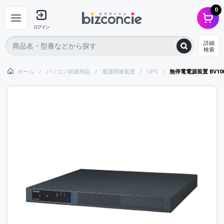
0
ログイン
詳細
検索
ホーム
パソコン関連用品
電源関連装置
UPS
無停電電源装置 BV1