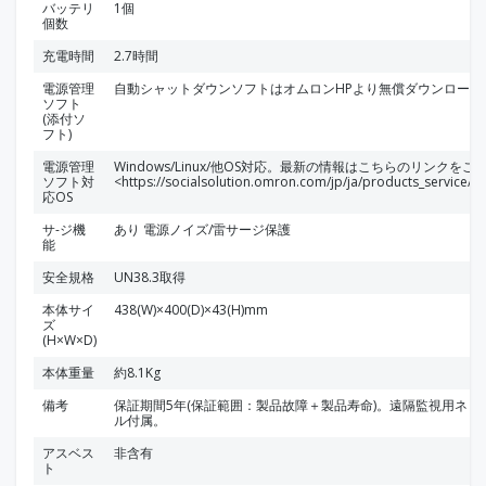
バッテリ
1個
個数
充電時間
2.7時間
電源管理
自動シャットダウンソフトはオムロンHPより無償ダウンロード
ソフト
(添付ソ
フト)
電源管理
Windows/Linux/他OS対応。最新の情報はこちらのリンクを
ソフト対
<https://socialsolution.omron.com/jp/ja/products_service/
応OS
サ-ジ機
あり 電源ノイズ/雷サージ保護
能
安全規格
UN38.3取得
本体サイ
438(W)×400(D)×43(H)mm
ズ
(H×W×D)
本体重量
約8.1Kg
備考
保証期間5年(保証範囲：製品故障＋製品寿命)。遠隔監視用ネッ
ル付属。
アスベス
非含有
ト