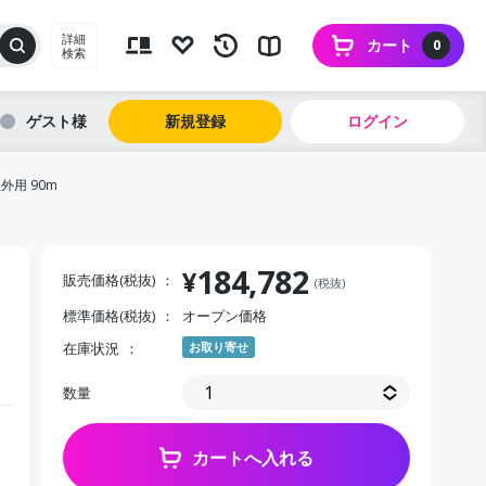
詳細
カート
0
検索
ゲスト
新規登録
ログイン
外用 90m
184,782
¥
販売価格(税抜)
(税抜)
標準価格(税抜)
オープン価格
在庫状況
お取り寄せ
数量
カートへ入れる