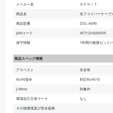
メーカー名
ＯＰＨＩＴ
商品名
光ファイバーケーブル 
商品型番
DDL-A090
JANコード
4571254200059
保守情報
1年間の無償センド
商品スペック情報
アスベスト
非含有
RoHS指令
対応RoHS10
J-Moss
対象外
環境自己主張マーク
なし
その他環境及び安全規格